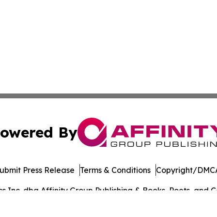
owered By
ubmit Press Release
Terms & Conditions
Copyright/DMCA
Inc. dba Affinity Group Publishing & Books, Poets, and Ca
Cookie Settings / Your Privacy Choices