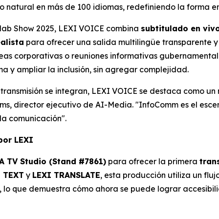
do natural en más de 100 idiomas, redefiniendo la forma 
 Nab Show 2025, LEXI VOICE combina
subtitulado en viv
ealista
para ofrecer una salida multilingüe transparente y
leas corporativas o reuniones informativas gubernamenta
a y ampliar la inclusión, sin agregar complejidad.
y transmisión se integran, LEXI VOICE se destaca como un
ms, director ejecutivo de AI-Media. "InfoComm es el esce
 la comunicación".
por LEXI
A TV Studio (Stand #7861)
para ofrecer la primera
tran
I TEXT
y
LEXI TRANSLATE
, esta producción utiliza un fl
s, lo que demuestra cómo ahora se puede lograr accesibil