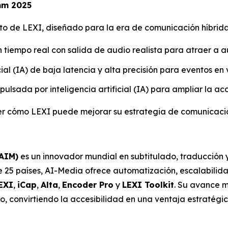
mm 2025
eto de LEXI, diseñado para la era de comunicación híbrid
n tiempo real con salida de audio realista para atraer a 
icial (IA) de baja latencia y alta precisión para eventos en 
mpulsada por inteligencia artificial (IA) para ampliar la a
 ver cómo LEXI puede mejorar su estrategia de comunicaci
 AIM)
es un innovador mundial en subtitulado, traducción 
de 25 países, AI-Media ofrece automatización, escalabilida
EXI
,
iCap
,
Alta
,
Encoder Pro
y
LEXI Toolkit
. Su avance m
o, convirtiendo la accesibilidad en una ventaja estratég