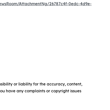
NewsRoom/AttachmentNg/26787c4f-0edc-4d9e-
ility or liability for the accuracy, content,
f you have any complaints or copyright issues