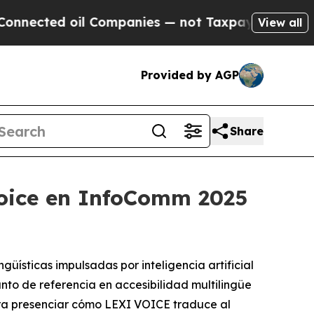
cted oil Companies — not Taxpayers — the Chance
View all
Provided by AGP
Share
Voice en InfoComm 2025
ísticas impulsadas por inteligencia artificial
to de referencia en accesibilidad multilingüe
a presenciar cómo LEXI VOICE traduce al